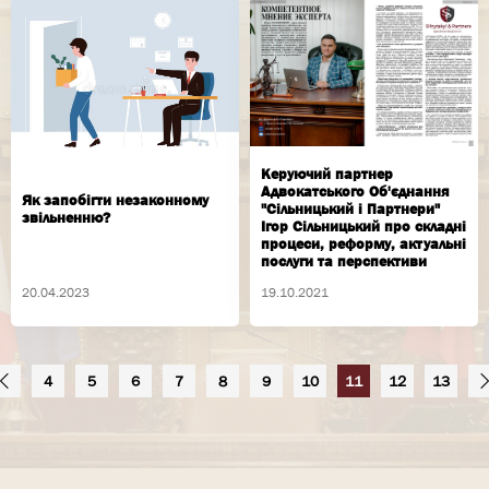
Керуючий партнер
Адвокатського Об'єднання
Як запобігти незаконному
"Сільницький і Партнери"
звільненню?
Ігор Сільницький про складні
процеси, реформу, актуальні
послуги та перспективи
20.04.2023
19.10.2021
4
5
6
7
8
9
10
11
12
13