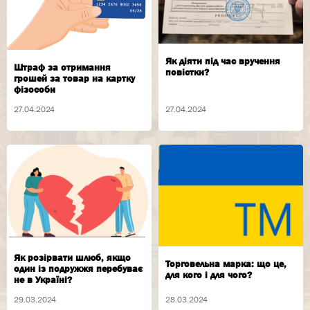
Як діяти під час вручення
Штраф за отримання
повістки?
грошей за товар на картку
фізособи
27.04.2024
27.04.2024
Як розірвати шлюб, якщо
Торговельна марка: що це,
один із подружжя перебуває
для кого і для чого?
не в Україні?
29.03.2024
28.03.2024