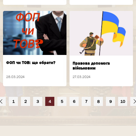
ФОП чи ТОВ: що обрати?
Правова допомога
військовим
28.03.2024
27.03.2024
1
2
3
4
5
6
7
8
9
10