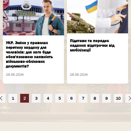
Підстави та порядок
УКР. Зміни у правилах
надання відстрочки від
перетину кордону для
мобілізації
чоловіків: для кого буде
обов'язковою наявність
військово-облікових
документів?
29.06.2024
28.06.2024
1
2
3
4
5
6
7
8
9
10