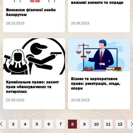
важливі аспекти та поради
Визнання фізичної особи
банкрутом
26.10.2023
25.08.2023
Бізнес та корпоративне
Кримінальне право: захист
право: реєстрація, згода,
прав обвинувачених та
спори
потерпілих
25.08.2023
25.08.2023
3
4
5
6
7
8
9
10
11
12