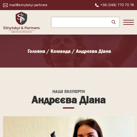
mail@silnytskyi.partners
+38 (048) 770 70 76
Головна
/
Команда
/
Андрєєва Діана
НАШІ ЕКСПЕРТИ
Андрєєва Діана