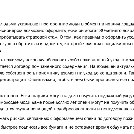
 людьми ухаживают посторонние люди в обмен на их жилплощадь.
нсионером возможно оформить, если он достиг 80-летнего возра
арабатывать страховой стаж. О том, как правильно оформить ух
лучше обратиться к адвокату, который является специалистом 
?
ть пожилому человеку обеспечить себе пожизненный уход, а мо
ется договор пожизненного содержания. Наибольшей актуально
свою собственность приемнику взамен на уход до конца жизни. 
егистрации. Очень важно, чтобы в нем были прописаны все пра
сторон. Если старики могут на деле получить недолжный уход и
 молодые люди даже после долгих лет опеки могут не получить 
адаются случаи вопиющей недобросовестности и ненадлежащего
ежать рисков, связанных с оформлением опеки по договору пож
 быстрее подписать все бумаги и не оставляет время обдумать п