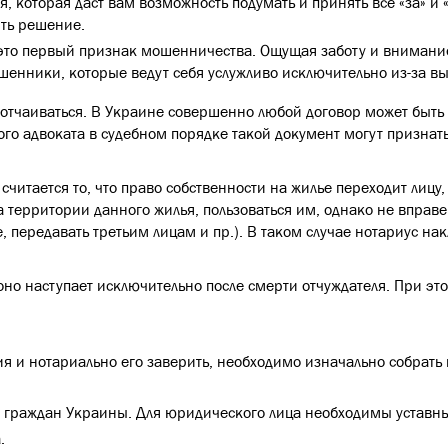
 которая даст вам возможность подумать и принять все «за» и
ять решение.
 это первый признак мошенничества. Ощущая заботу и внимание
шенники, которые ведут себя услужливо исключительно из-за в
отчаиваться. В Украине совершенно любой договор может быть о
го адвоката в судебном порядке такой документ могут признат
читается то, что право собственности на жилье переходит лицу
 территории данного жилья, пользоваться им, однако не вправе
е, передавать третьим лицам и пр.). В таком случае нотариус на
оно наступает исключительно после смерти отчуждателя. При эт
я и нотариально его заверить, необходимо изначально собрать 
а граждан Украины. Для юридического лица необходимы уставн
.