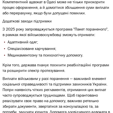
Компетентний адвокат в Одесі може не тільки прискорити
процес оформлення, а й домогтися збільшення суми виплати
або перерахунку, якщо були допущені помилки.
Додаткові заходи підтримки
З 2025 року запроваджується програма "Пакет пораненого",
в рамках якої військовослужбовці зможуть отримати:
Адаптивний одяг;
Спеціалізоване харчування;
Медикаментозну та психологічну допомогу.
Крім того, держава планує посилити реабілітаційні програми
та розширити спектр протезування.
Виплати військовим у разі поранення — важливий елемент
соціальної справедливості та підтримки захисників України.
Попри наявність чітких регламентів, отримання цих виплат
часто супроводжується труднощами. Щоб гарантовано
реалізувати своє право на допомогу, важливо ретельно
збирати документи, звертатися за консультацією та, за
потреби, залучати юриста. Допомога досвідченого адвоката в