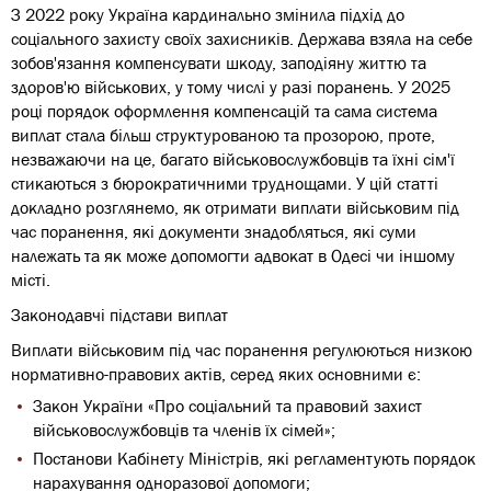
З 2022 року Україна кардинально змінила підхід до
соціального захисту своїх захисників. Держава взяла на себе
зобов'язання компенсувати шкоду, заподіяну життю та
здоров'ю військових, у тому числі у разі поранень. У 2025
році порядок оформлення компенсацій та сама система
виплат стала більш структурованою та прозорою, проте,
незважаючи на це, багато військовослужбовців та їхні сім'ї
стикаються з бюрократичними труднощами. У цій статті
докладно розглянемо, як отримати виплати військовим під
час поранення, які документи знадобляться, які суми
належать та як може допомогти адвокат в Одесі чи іншому
місті.
Законодавчі підстави виплат
Виплати військовим під час поранення регулюються низкою
нормативно-правових актів, серед яких основними є:
Закон України «Про соціальний та правовий захист
військовослужбовців та членів їх сімей»;
Постанови Кабінету Міністрів, які регламентують порядок
нарахування одноразової допомоги;