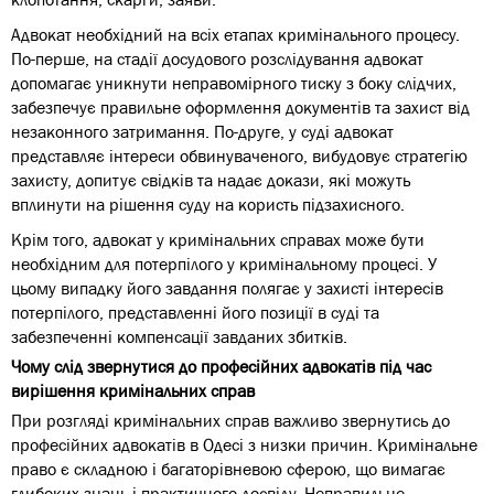
Адвокат необхідний на всіх етапах кримінального процесу.
По-перше, на стадії досудового розслідування адвокат
допомагає уникнути неправомірного тиску з боку слідчих,
забезпечує правильне оформлення документів та захист від
незаконного затримання. По-друге, у суді адвокат
представляє інтереси обвинуваченого, вибудовує стратегію
захисту, допитує свідків та надає докази, які можуть
вплинути на рішення суду на користь підзахисного.
Крім того, адвокат у кримінальних справах може бути
необхідним для потерпілого у кримінальному процесі. У
цьому випадку його завдання полягає у захисті інтересів
потерпілого, представленні його позиції в суді та
забезпеченні компенсації завданих збитків.
Чому слід звернутися до професійних адвокатів під час
вирішення кримінальних справ
При розгляді кримінальних справ важливо звернутись до
професійних адвокатів в Одесі з низки причин. Кримінальне
право є складною і багаторівневою сферою, що вимагає
глибоких знань і практичного досвіду. Неправильне