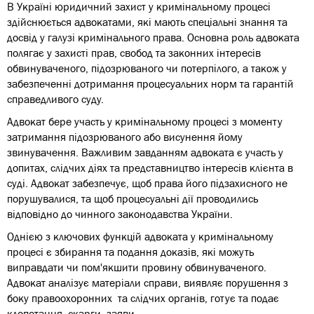
В Україні юридичний захист у кримінальному процесі
здійснюється адвокатами, які мають спеціальні знання та
досвід у галузі кримінального права. Основна роль адвоката
полягає у захисті прав, свобод та законних інтересів
обвинуваченого, підозрюваного чи потерпілого, а також у
забезпеченні дотримання процесуальних норм та гарантій
справедливого суду.
Адвокат бере участь у кримінальному процесі з моменту
затримання підозрюваного або висунення йому
звинувачення. Важливим завданням адвоката є участь у
допитах, слідчих діях та представництво інтересів клієнта в
суді. Адвокат забезпечує, щоб права його підзахисного не
порушувалися, та щоб процесуальні дії проводились
відповідно до чинного законодавства України.
Однією з ключових функцій адвоката у кримінальному
процесі є збирання та подання доказів, які можуть
виправдати чи пом'якшити провину обвинуваченого.
Адвокат аналізує матеріали справи, виявляє порушення з
боку правоохоронних та слідчих органів, готує та подає
клопотання, скарги, заяви.