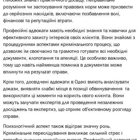
розуміння чи застосування правових норм може призвести
до серйозних наслідків, включаючи позбавлення волі,
фінансові та репутаційні втрати.
Професійні адвокати мають необхідні знання та навички для
ефективного захисту інтересів своїх клієнтів. Вони знайомі з
процедурними аспектами кримінального процесу, що
дозволяє їм своєчасно та грамотно готувати всі необхідні
документи, клопотання та апеляції. Це особливо важливо,
тому що навіть найменша помилка в документах може
вплинути на результат справи.
Крім того, досвідчені адвокати в Одесі вміють аналізувати
докази, виявляти слабкі місця в позиції обвинувачення та
використати ці моменти на користь свого клієнта. Вони
можуть залучати експертів для проведення незалежних
досліджень та експертиз, що сприяє об'єктивному розгляду
справи.
Психологічний аспект також відіграє значну роль.
Кримінальне переслідування викликає сильний стрес і
потребує значних емоційних витрат. Професійний адвокат не