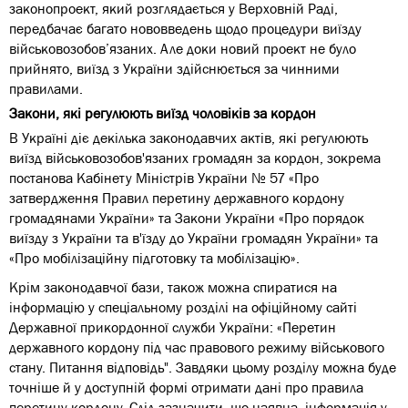
законопроект, який розглядається у Верховній Раді,
передбачає багато нововведень щодо процедури виїзду
військовозобов’язаних. Але доки новий проект не було
прийнято, виїзд з України здійснюється за чинними
правилами.
Закони, які регулюють виїзд чоловіків за кордон
В Україні діє декілька законодавчих актів, які регулюють
виїзд військовозобов'язаних громадян за кордон, зокрема
постанова Кабінету Міністрів України № 57 «Про
затвердження Правил перетину державного кордону
громадянами України» та Закони України «Про порядок
виїзду з України та в'їзду до України громадян України» та
«Про мобілізаційну підготовку та мобілізацію».
Крім законодавчої бази, також можна спиратися на
інформацію у спеціальному розділі на офіційному сайті
Державної прикордонної служби України: «Перетин
державного кордону під час правового режиму військового
стану. Питання відповідь". Завдяки цьому розділу можна буде
точніше й у доступній формі отримати дані про правила
перетину кордону. Слід зазначити, що наявна інформація у