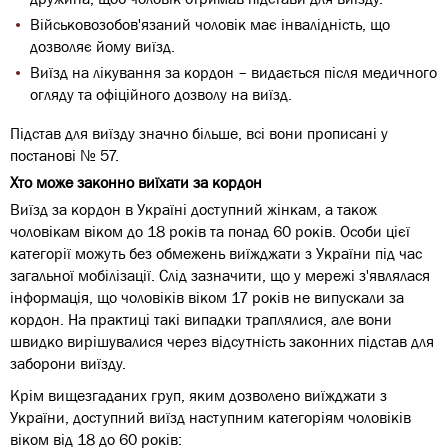
Військовозобов'язаний чоловік має інвалідність, що
дозволяє йому виїзд.
Виїзд на лікування за кордон – видається після медичного
огляду та офіційного дозволу на виїзд.
Підстав для виїзду значно більше, всі вони прописані у
постанові № 57.
Хто може законно виїхати за кордон
Виїзд за кордон в Україні доступний жінкам, а також
чоловікам віком до 18 років та понад 60 років. Особи цієї
категорії можуть без обмежень виїжджати з України під час
загальної мобілізації. Слід зазначити, що у мережі з'являлася
інформація, що чоловіків віком 17 років не випускали за
кордон. На практиці такі випадки траплялися, але вони
швидко вирішувалися через відсутність законних підстав для
заборони виїзду.
Крім вищезгаданих груп, яким дозволено виїжджати з
України, доступний виїзд наступним категоріям чоловіків
віком від 18 до 60 років: