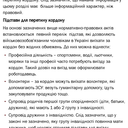
цьому розділі має більше інформаційний характер, ніж
правовий.
Підстави для перетину кордону
На основі зазначених вище нормативно-правових актів
встановлюється певний перелік підстав, які дозволяють
військовозобов'язаним чоловікам в Україні виїхати за
кордон без жодних обмежень. До них можна віднести:
Професійна діяльність – спортсмени, водії, льотчики,
моряки та інші професії часто потребують виїзду за
кордон. Такий дозвіл на виїзд має оформлювати
роботодавець.
Волонтери – за кордон можуть виїхати волонтери, які
допомагають ЗСУ: везуть гуманітарну допомогу, їдуть
закуповувати продукцію тощо.
Супровід родичів першої групи спорідненості (діти, батьки,
дружина), які мають 1 або 2 групу з інвалідності.
Супровід дружини з інвалідністю. Слід зазначити, що у
законі не зазначено, яку групу інвалідності повинна мати
дружина, щоб чоловік отримав підстави для виїзду.