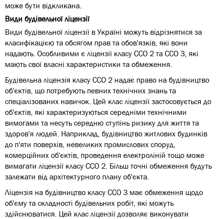
може бути відкликана.
Види будівельної ліцензії
Види будівельної ліцензії в Україні можуть відрізнятися за
класифікацією та обсягом прав та обов'язків, які вони
надають. Особливими є ліцензії класу ССО 2 та ССО 3, які
мають свої власні характеристики та обмеження.
Будівельна ліцензія класу ССО 2 надає право на будівництво
об'єктів, що потребують певних технічних знань та
спеціалізованих навичок. Цей клас ліцензії застосовується до
об'єктів, які характеризуються середніми технічними
вимогами та несуть середню ступінь ризику для життя та
здоров'я людей. Наприклад, будівництво житлових будинків
до п'яти поверхів, невеликих промислових споруд,
комерційних об'єктів, проведення електроліній тощо може
вимагати ліцензії класу ССО 2. Більш точні обмеження будуть
залежати від архітектурного плану об'єкта.
Ліцензія на будівництво класу ССО 3 має обмеження щодо
об'єму та складності будівельних робіт, які можуть
здійснюватися. Цей клас ліцензії дозволяє виконувати