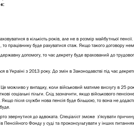
є:
овуватися в кількість років, але не в розмір майбутньої пенсії
і, то працівнику буде рахуватися стаж. Якщо такого договору нем
державну допомогу, то час декрету буде врахований до трудового
я в Україні з 2013 року. До змін в Законодавстві під час декрет
. Це можливо у випадку, коли військовий матиме вислугу в 25 ро
кові соціальні пільги. Слід зазначити, якщо військового пенсіон
. Якщо після служби нова пенсія буде більшою, то вона не додасть
буде.
рто звернутися до адвоката. Спеціаліст зможе з'ясувати причину
ків Пенсійного Фонду у суді та проконсультувати у інших питанн