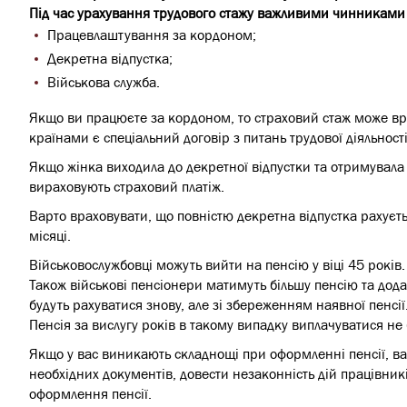
Під час урахування трудового стажу важливими чинниками 
Працевлаштування за кордоном;
Декретна відпустка;
Військова служба.
Якщо ви працюєте за кордоном, то страховий стаж може врах
країнами є спеціальний договір з питань трудової діяльност
Якщо жінка виходила до декретної відпустки та отримувала 
вираховують страховий платіж.
Варто враховувати, що повністю декретна відпустка рахуєтьс
місяці.
Військовослужбовці можуть вийти на пенсію у віці 45 років
Також військові пенсіонери матимуть більшу пенсію та додат
будуть рахуватися знову, але зі збереженням наявної пенсії
Пенсія за вислугу років в такому випадку виплачуватися не 
Якщо у вас виникають складнощі при оформленні пенсії, ва
необхідних документів, довести незаконність дій працівни
оформлення пенсії.