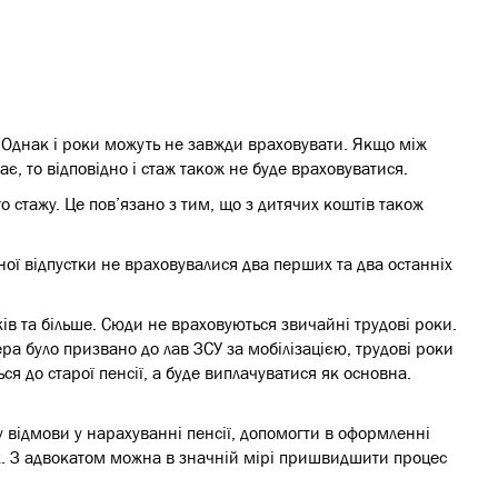
. Однак і роки можуть не завжди враховувати. Якщо між
ає, то відповідно і стаж також не буде враховуватися.
 стажу. Це пов’язано з тим, що з дитячих коштів також
ної відпустки не враховувалися два перших та два останніх
ків та більше. Сюди не враховуються звичайні трудові роки.
ера було призвано до лав ЗСУ за мобілізацією, трудові роки
ся до старої пенсії, а буде виплачуватися як основна.
 відмови у нарахуванні пенсії, допомогти в оформленні
ях. З адвокатом можна в значній мірі пришвидшити процес