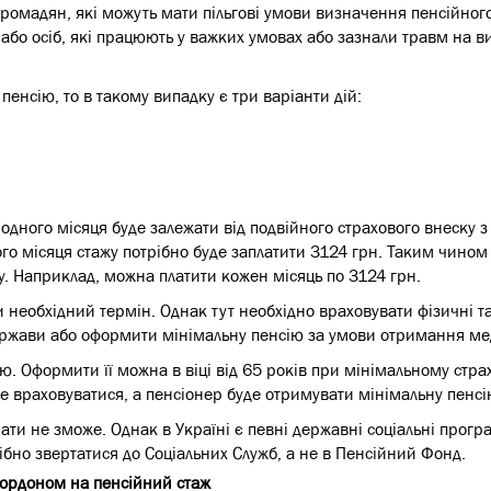
 громадян, які можуть мати пільгові умови визначення пенсійного
або осіб, які працюють у важких умовах або зазнали травм на в
пенсію, то в такому випадку є три варіанти дій:
одного місяця буде залежати від подвійного страхового внеску з 
ого місяця стажу потрібно буде заплатити 3124 грн. Таким чином
зу. Наприклад, можна платити кожен місяць по 3124 грн.
 необхідний термін. Однак тут необхідно враховувати фізичні 
держави або оформити мінімальну пенсію за умови отримання ме
 Оформити її можна в віці від 65 років при мінімальному страх
де враховуватися, а пенсіонер буде отримувати мінімальну пенсі
ати не зможе. Однак в Україні є певні державні соціальні про
рібно звертатися до Соціальних Служб, а не в Пенсійний Фонд.
 кордоном на пенсійний стаж