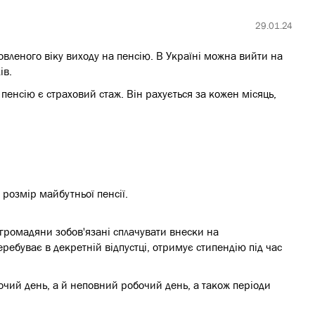
29.01.24
овленого віку виходу на пенсію. В Україні можна вийти на
ів.
енсію є страховий стаж. Він рахується за кожен місяць,
 розмір майбутньої пенсії.
 громадяни зобов'язані сплачувати внески на
перебуває в декретній відпустці, отримує стипендію під час
очий день, а й неповний робочий день, а також періоди