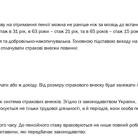
ву на отримання пенсії можна не раніше ніж за місяць до встан
аж в 31 рік, в 63 роки – стаж 21 рік, та в 65 років – стаж 15 рок
 та добровільно-накопичувальна. Головною підставою виходу на п
сплачувати страхові внески повинні:
ати або ж доходу. Від розміру страхового внеску буде залежати і
 система страхових внесків. Згідно із законодавством України,
ується не тільки трудової діяльності, а й періодів, коли особа 
го часу. До пенсійного стажу враховуються не лише повний роб
ставини, які передбачає законодавство.