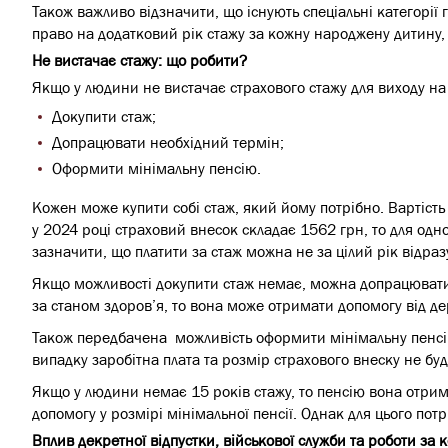
Також важливо відзначити, що існують спеціальні категорії
право на додатковий рік стажу за кожну народжену дитину, 
Не вистачає стажу: що робити?
Якщо у людини не вистачає страхового стажу для виходу на 
Докупити стаж;
Допрацювати необхідний термін;
Оформити мінімальну пенсію.
Кожен може купити собі стаж, який йому потрібно. Вартість 
у 2024 році страховий внесок складає 1562 грн, то для одн
зазначити, що платити за стаж можна не за цілий рік відра
Якщо можливості докупити стаж немає, можна допрацювати
за станом здоров’я, то вона може отримати допомогу від 
Також передбачена можливість оформити мінімальну пенсію.
випадку заробітна плата та розмір страхового внеску не бу
Якщо у людини немає 15 років стажу, то пенсію вона отрим
допомогу у розмірі мінімальної пенсії. Однак для цього пот
Вплив декретної відпустки, військової служби та роботи за