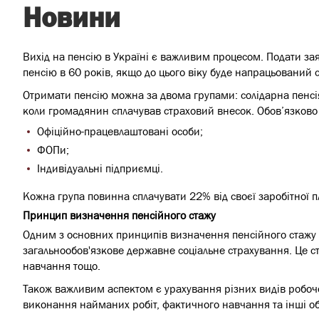
Новини
Вихід на пенсію в Україні є важливим процесом. Подати зая
пенсію в 60 років, якщо до цього віку буде напрацьований ст
Отримати пенсію можна за двома групами: солідарна пенсія
коли громадянин сплачував страховий внесок. Обов’язково 
Офіційно-працевлаштовані особи;
ФОПи;
Індивідуальні підприємці.
Кожна група повинна сплачувати 22% від своєї заробітної пл
Принцип визначення пенсійного стажу
Одним з основних принципів визначення пенсійного стажу є
загальнообов'язкове державне соціальне страхування. Це стос
навчання тощо.
Також важливим аспектом є урахування різних видів робочо
виконання найманих робіт, фактичного навчання та інші об