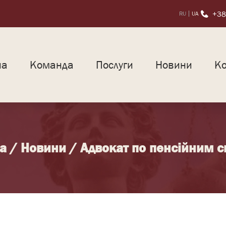
+38
RU
UA
на
Команда
Послуги
Новини
Ко
а
/
Новини
/
Адвокат по пенсійним 