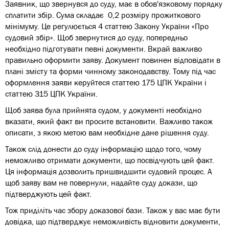
Заявник, що звернувся до суду, має в обов'язковому порядку
сплатити збір. Сума складає 0,2 розміру прожиткового
мінімуму. Це регулюється 4 статтею Закону України «Про
судовий збір». Щоб звернутися до суду, попередньо
необхідно підготувати певні документи. Вкрай важливо
правильно оформити заяву. Документ повинен відповідати в
плані змісту та форми чинному законодавству. Тому під час
оформлення заяви керуйтеся статтею 175 ЦПК України і
статтею 315 ЦПК України.
Щоб заява була прийнята судом, у документі необхідно
вказати, який факт ви просите встановити. Важливо також
описати, з якою метою вам необхідне дане рішення суду.
Також слід донести до суду інформацію щодо того, чому
неможливо отримати документи, що посвідчують цей факт.
Ця інформація дозволить пришвидшити судовий процес. А
щоб заяву вам не повернули, надайте суду докази, що
підтверджують цей факт.
Тож приділіть час збору доказової бази. Також у вас має бути
довідка, що підтверджує неможливість відновити документи,