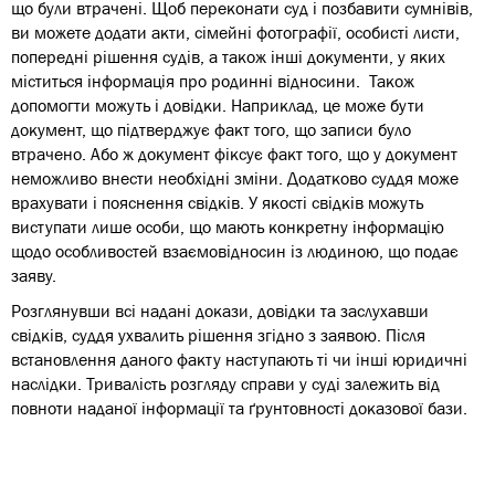
що були втрачені. Щоб переконати суд і позбавити сумнівів,
ви можете додати акти, сімейні фотографії, особисті листи,
попередні рішення судів, а також інші документи, у яких
міститься інформація про родинні відносини. Також
допомогти можуть і довідки. Наприклад, це може бути
документ, що підтверджує факт того, що записи було
втрачено. Або ж документ фіксує факт того, що у документ
неможливо внести необхідні зміни. Додатково суддя може
врахувати і пояснення свідків. У якості свідків можуть
виступати лише особи, що мають конкретну інформацію
щодо особливостей взаємовідносин із людиною, що подає
заяву.
Розглянувши всі надані докази, довідки та заслухавши
свідків, суддя ухвалить рішення згідно з заявою. Після
встановлення даного факту наступають ті чи інші юридичні
наслідки. Тривалість розгляду справи у суді залежить від
повноти наданої інформації та ґрунтовності доказової бази.