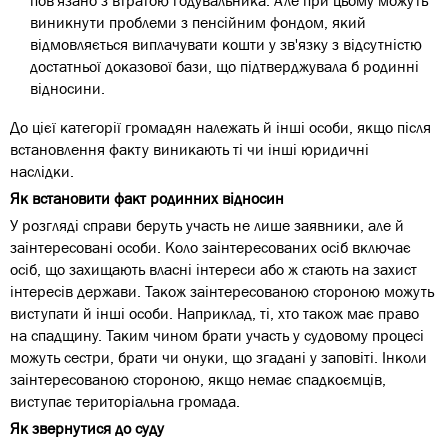
пов'язано з втратою годувальника. Але при цьому можуть
виникнути проблеми з пенсійним фондом, який
відмовляється виплачувати кошти у зв'язку з відсутністю
достатньої доказової бази, що підтверджувала б родинні
відносини.
До цієї категорії громадян належать й інші особи, якщо після
встановлення факту виникають ті чи інші юридичні
наслідки.
Як встановити факт родинних відносин
У розгляді справи беруть участь не лише заявники, але й
заінтересовані особи. Коло заінтересованих осіб включає
осіб, що захищають власні інтереси або ж стають на захист
інтересів держави. Також заінтересованою стороною можуть
виступати й інші особи. Наприклад, ті, хто також має право
на спадщину. Таким чином брати участь у судовому процесі
можуть сестри, брати чи онуки, що згадані у заповіті. Інколи
заінтересованою стороною, якщо немає спадкоємців,
виступає територіальна громада.
Як звернутися до суду