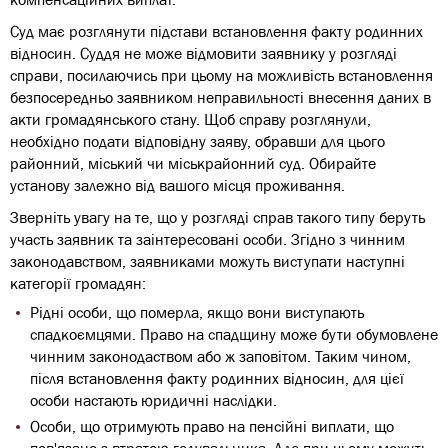
Суд має розглянути підстави встановлення факту родинних
відносин. Суддя не може відмовити заявнику у розгляді
справи, посилаючись при цьому на можливість встановлення
безпосередньо заявником неправильності внесення даних в
акти громадянського стану. Щоб справу розглянули,
необхідно подати відповідну заяву, обравши для цього
районний, міський чи міськрайонний суд. Обирайте
установу залежно від вашого місця проживання.
Зверніть увагу на те, що у розгляді справ такого типу беруть
участь заявник та заінтересовані особи. Згідно з чинним
законодавством, заявниками можуть виступати наступні
категорії громадян:
Рідні особи, що померла, якщо вони виступають
спадкоємцями. Право на спадщину може бути обумовлене
чинним законодаством або ж заповітом. Таким чином,
після встановлення факту родинних відносин, для цієї
особи настають юридичні наслідки.
Особи, що отримують право на пенсійні виплати, що