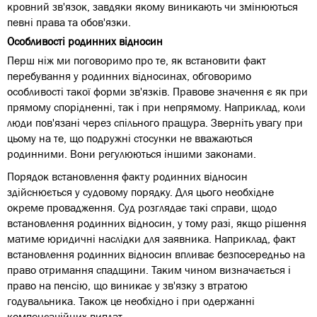
кровний зв'язок, завдяки якому виникають чи змінюються
певні права та обов'язки.
Особливості родинних відносин
Перш ніж ми поговоримо про те, як встановити факт
перебування у родинних відносинах, обговоримо
особливості такої форми зв'язків. Правове значення є як при
прямому спорідненні, так і при непрямому. Наприклад, коли
люди пов'язані через спільного пращура. Зверніть увагу при
цьому на те, що подружні стосунки не вважаються
родинними. Вони регулюються іншими законами.
​​Порядок встановлення факту родинних відносин
здійснюється у судовому порядку. Для цього необхідне
окреме провадження. Суд розглядає такі справи, щодо
встановлення родинних відносин, у тому разі, якщо рішення
матиме юридичні наслідки для заявника. Наприклад, факт
встановлення родинних відносин впливає безпосередньо на
право отримання спадщини. Таким чином визначається і
право на пенсію, що виникає у зв'язку з втратою
годувальника. Також це необхідно і при одержанні
компенсаційних виплат.